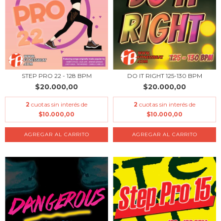
DO IT RIGHT 125-130 BPM
STEP PRO 22 - 128 BPM
$20.000,00
$20.000,00
2
cuotas sin interés de
2
cuotas sin interés de
$10.000,00
$10.000,00