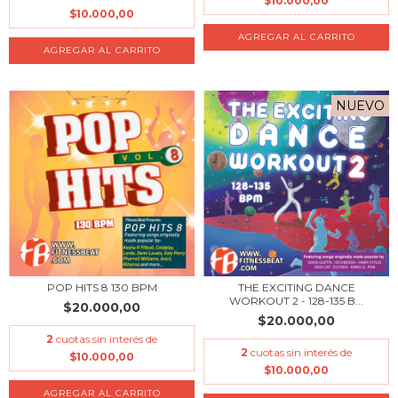
$10.000,00
$10.000,00
NUEVO
POP HITS 8 130 BPM
THE EXCITING DANCE
WORKOUT 2 - 128-135 B...
$20.000,00
$20.000,00
2
cuotas sin interés de
2
cuotas sin interés de
$10.000,00
$10.000,00