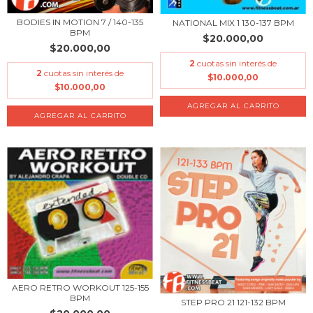
BODIES IN MOTION 7 / 140-135
NATIONAL MIX 1 130-137 BPM
BPM
$20.000,00
$20.000,00
2
cuotas sin interés de
2
cuotas sin interés de
$10.000,00
$10.000,00
AERO RETRO WORKOUT 125-155
BPM
STEP PRO 21 121-132 BPM