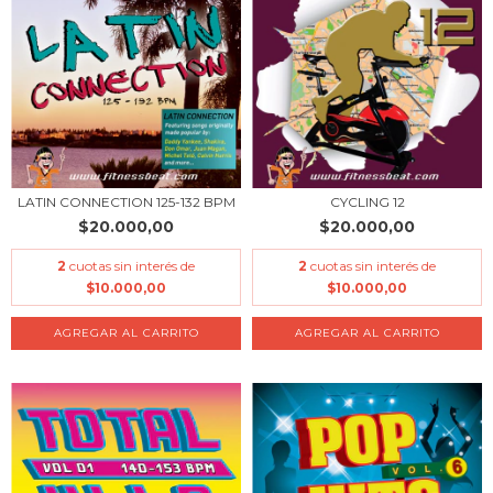
LATIN CONNECTION 125-132 BPM
CYCLING 12
$20.000,00
$20.000,00
2
cuotas sin interés de
2
cuotas sin interés de
$10.000,00
$10.000,00